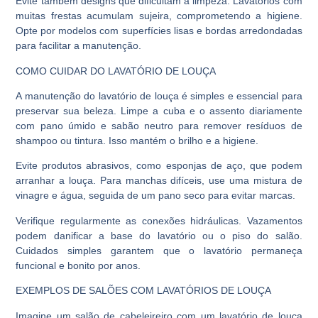
Evite também designs que dificultam a limpeza. Lavatórios com
muitas frestas acumulam sujeira, comprometendo a higiene.
Opte por modelos com superfícies lisas e bordas arredondadas
para facilitar a manutenção.
COMO CUIDAR DO LAVATÓRIO DE LOUÇA
A manutenção do lavatório de louça é simples e essencial para
preservar sua beleza. Limpe a cuba e o assento diariamente
com pano úmido e sabão neutro para remover resíduos de
shampoo ou tintura. Isso mantém o brilho e a higiene.
Evite produtos abrasivos, como esponjas de aço, que podem
arranhar a louça. Para manchas difíceis, use uma mistura de
vinagre e água, seguida de um pano seco para evitar marcas.
Verifique regularmente as conexões hidráulicas. Vazamentos
podem danificar a base do lavatório ou o piso do salão.
Cuidados simples garantem que o lavatório permaneça
funcional e bonito por anos.
EXEMPLOS DE SALÕES COM LAVATÓRIOS DE LOUÇA
Imagine um salão de cabeleireiro com um lavatório de louça