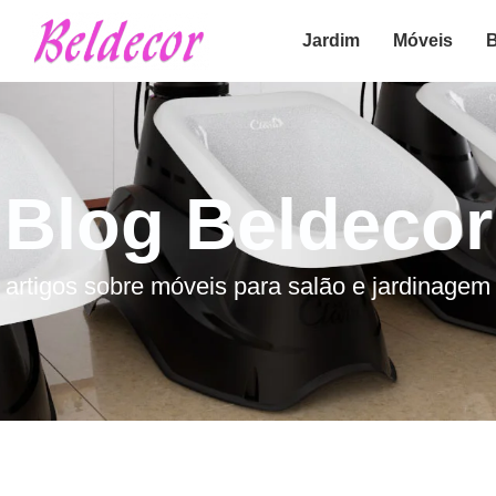
Jardim
Móveis
B
Blog Beldecor
artigos sobre
móveis para salão
e
jardinagem