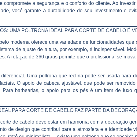
ue compromete a segurança e o conforto do cliente. Ao invest
dade, você garante a durabilidade do seu investimento e evi
S: UMA POLTRONA IDEAL PARA CORTE DE CABELO É V
abelo
moderna oferece uma variedade de funcionalidades que ot
istema de ajuste de altura, por exemplo, é indispensável. Mod
tes. A rotação de 360 graus permite que o profissional se mova
diferencial. Uma poltrona que reclina pode ser usada para d
aciais. O apoio de cabeça ajustável, que pode ser removido 
. Para barbearias, o apoio para os pés é um item de luxo qu
 IDEAL PARA CORTE DE CABELO FAZ PARTE DA DECORA
 corte de cabelo
deve estar em harmonia com a decoração gera
to de design que contribui para a atmosfera e a identidade vi
co, retrô ou minimalista –, existe uma poltrona que se encaixa 