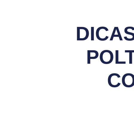
DICA
POL
CO