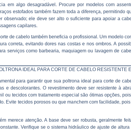
ncia em algo desagradável. Procure por modelos com assen
aços estofados também fazem toda a diferença, permitindo qu
er observado; ele deve ser alto o suficiente para apoiar a ca
sagens capilares.
corte de cabelo
também beneficia o profissional. Um modelo com 
ura correta, evitando dores nas costas e nos ombros. A possib
ra serviços como barbearia, maquiagem ou lavagem de cabelo
POLTRONA IDEAL PARA CORTE DE CABELO RESISTENTE E
amental para garantir que sua
poltrona ideal para corte de cab
as e descolorantes. O revestimento deve ser resistente à abra
vinil ou tecidos com tratamento especial são ótimas opções, po
o. Evite tecidos porosos ou que manchem com facilidade, pois
mbém merece atenção. A base deve ser robusta, geralmente fei
onstante. Verifique se o sistema hidráulico de ajuste de altu