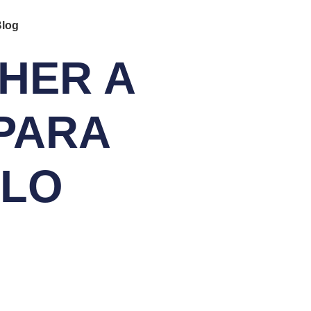
log
HER A
PARA
ELO