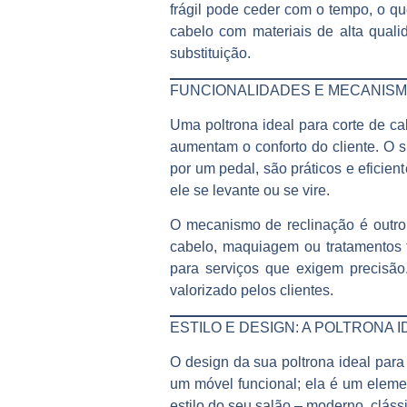
frágil pode ceder com o tempo, o q
cabelo
com materiais de alta quali
substituição.
FUNCIONALIDADES E MECANISMO
Uma
poltrona ideal para corte de c
aumentam o conforto do cliente. O s
por um pedal, são práticos e eficien
ele se levante ou se vire.
O mecanismo de reclinação é outro 
cabelo, maquiagem ou tratamentos f
para serviços que exigem precisão
valorizado pelos clientes.
ESTILO E DESIGN: A POLTRONA
O design da sua
poltrona ideal para
um móvel funcional; ela é um elemen
estilo do seu salão – moderno, clássi