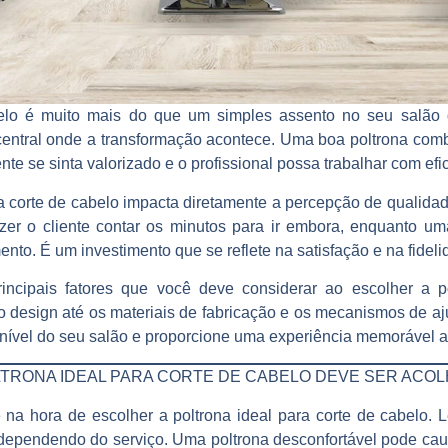
elo
é muito mais do que um simples assento no seu salão 
central onde a transformação acontece. Uma boa poltrona combi
te se sinta valorizado e o profissional possa trabalhar com efic
a corte de cabelo
impacta diretamente a percepção de qualidade
zer o cliente contar os minutos para ir embora, enquanto um
nto. É um investimento que se reflete na satisfação e na fideli
rincipais fatores que você deve considerar ao escolher a
p
design até os materiais de fabricação e os mecanismos de ajus
 nível do seu salão e proporcione uma experiência memorável a
LTRONA IDEAL PARA CORTE DE CABELO DEVE SER ACO
te na hora de escolher a
poltrona ideal para corte de cabelo
. 
dependendo do serviço. Uma poltrona desconfortável pode caus